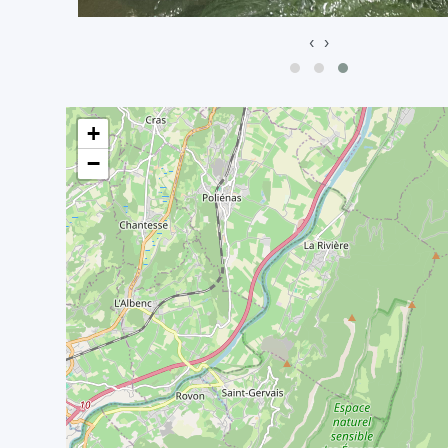
‹
›
+
−