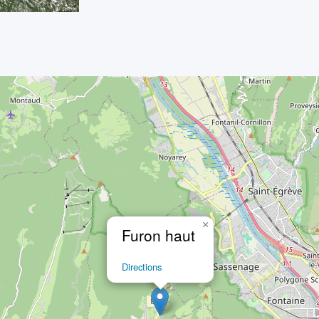
×
Furon haut
Directions